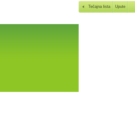
Tečajna lista
Upute